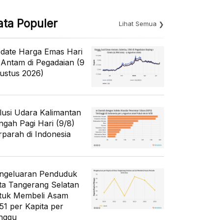
ata Populer
Lihat Semua
date Harga Emas Hari
i Antam di Pegadaian (9
ustus 2026)
lusi Udara Kalimantan
ngah Pagi Hari (9/8)
rparah di Indonesia
ngeluaran Penduduk
ta Tangerang Selatan
tuk Membeli Asam
51 per Kapita per
nggu