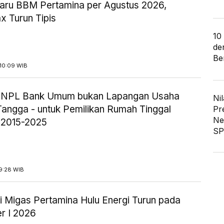
aru BBM Pertamina per Agustus 2026,
x Turun Tipis
10
de
Ber
10:09 WIB
ik NPL Bank Umum bukan Lapangan Usaha
Nil
angga - untuk Pemilikan Rumah Tinggal
Pr
Ne
 2015-2025
SP
9:28 WIB
i Migas Pertamina Hulu Energi Turun pada
r I 2026