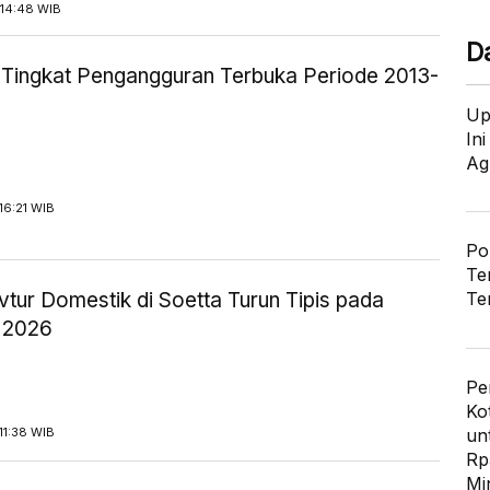
14:48 WIB
D
ik Tingkat Pengangguran Terbuka Periode 2013-
Up
In
Ag
16:21 WIB
Po
Te
tur Domestik di Soetta Turun Tipis pada
Te
 2026
Pe
Ko
un
11:38 WIB
Rp
Mi