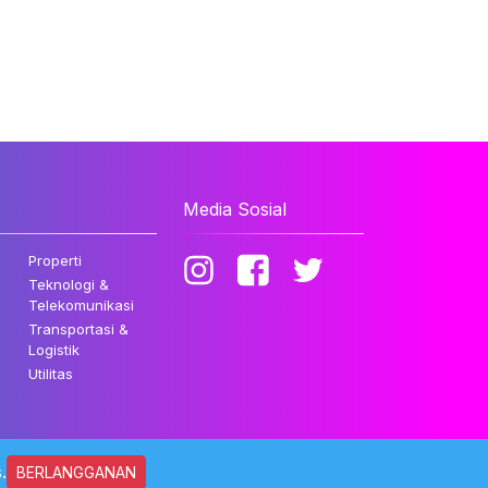
Media Sosial
Properti
Teknologi &
Telekomunikasi
Transportasi &
Logistik
Utilitas
.
BERLANGGANAN
ndungi Undang-undang.
Kebijakan Privasi
Disclaimer