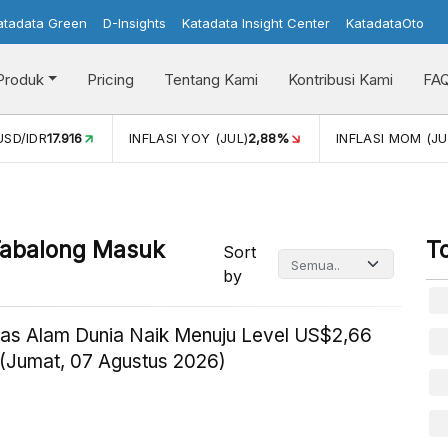
atadata Green
D-Insights
Katadata Insight Center
KatadataOto
Produk
Pricing
Tentang Kami
Kontribusi Kami
FA
D/IDR
17.916
INFLASI YOY (JUL)
2,88%
INFLASI MOM (JUL)
Tabalong Masuk
T
Sort
by
as Alam Dunia Naik Menuju Level US$2,66
(Jumat, 07 Agustus 2026)