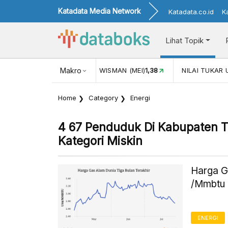
Katadata Media Network
Katadata.co.id
K
Lihat Topik
L)
116,16
KUNJUNGAN WISMAN (MEI)
Makro
1,38
NILAI TUKAR US
Home
Category
Energi
4 67 Penduduk Di Kabupaten 
Kategori Miskin
Harga G
/Mmbtu 
ENERGI