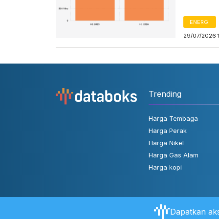
ENERGI
29/07/2026 
Trending
Harga Tembaga
Harga Perak
Harga Nikel
Harga Gas Alam
Harga kopi
Dapatkan aks
Tentang Databoks
Aturan Pengguna
FAQ
Hubungi