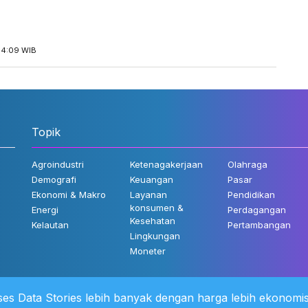
14:09 WIB
Topik
Agroindustri
Ketenagakerjaan
Olahraga
Demografi
Keuangan
Pasar
Ekonomi & Makro
Layanan
Pendidikan
konsumen &
Energi
Perdagangan
Kesehatan
Kelautan
Pertambangan
Lingkungan
Moneter
es Data Stories lebih banyak dengan harga lebih ekonomis
 Kami
©2022 Katadata. Hak cipta dili