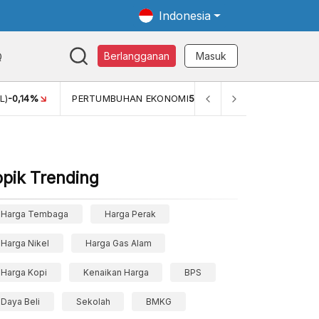
Indonesia
Q
Berlangganan
Masuk
-0,14%
PERTUMBUHAN EKONOMI
5,11%
PERTUMBUHAN EKO
opik Trending
Harga Tembaga
Harga Perak
Harga Nikel
Harga Gas Alam
Harga Kopi
Kenaikan Harga
BPS
Daya Beli
Sekolah
BMKG