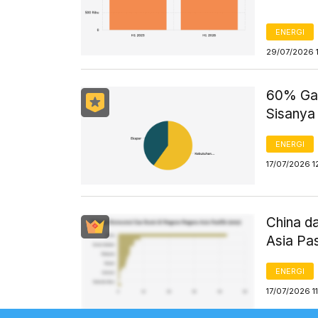
ENERGI
29/07/2026 
60% Gas
Sisanya
ENERGI
17/07/2026 1
China d
Asia Pa
ENERGI
17/07/2026 1