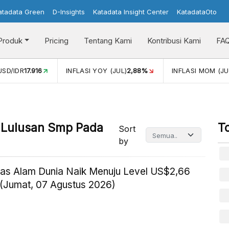
atadata Green
D-Insights
Katadata Insight Center
KatadataOto
Produk
Pricing
Tentang Kami
Kontribusi Kami
FA
USD/IDR
17.916
INFLASI YOY (JUL)
2,88%
INFLASI MOM (JU
 Lulusan Smp Pada
T
Sort
by
as Alam Dunia Naik Menuju Level US$2,66
(Jumat, 07 Agustus 2026)