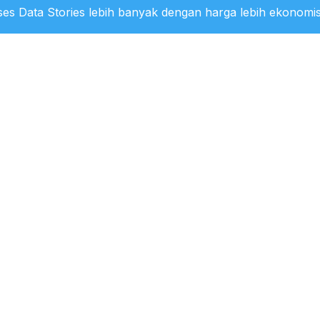
es Data Stories lebih banyak dengan harga lebih ekonomis
ra Konsumen Gas Bumi Terbesar pada 2025
1:15 WIB
i Gas Bumi Indonesia Terbesar ke-4 di Asia
 pada 2025
0:56 WIB
ra Produsen Gas Bumi Terbesar pada 2025