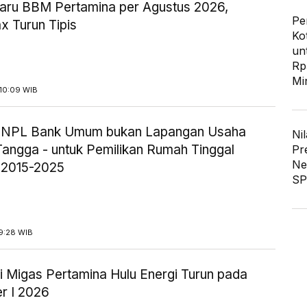
aru BBM Pertamina per Agustus 2026,
Pe
x Turun Tipis
Ko
un
Rp
Mi
10:09 WIB
ik NPL Bank Umum bukan Lapangan Usaha
Nil
angga - untuk Pemilikan Rumah Tinggal
Pr
Ne
 2015-2025
SP
9:28 WIB
i Migas Pertamina Hulu Energi Turun pada
r I 2026