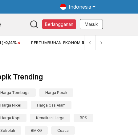
Indonesia
Q
Berlangganan
Masuk
L)
-0,14%
PERTUMBUHAN EKONOMI
5,11%
PERTUMBUHAN 
opik Trending
Harga Tembaga
Harga Perak
Harga Nikel
Harga Gas Alam
Harga Kopi
Kenaikan Harga
BPS
Sekolah
BMKG
Cuaca