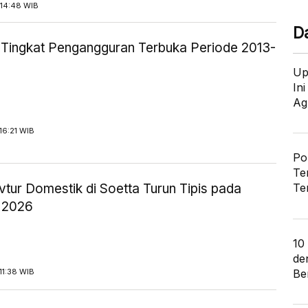
14:48 WIB
D
ik Tingkat Pengangguran Terbuka Periode 2013-
Up
In
Ag
16:21 WIB
Po
Te
tur Domestik di Soetta Turun Tipis pada
Te
 2026
10
de
Ber
11:38 WIB