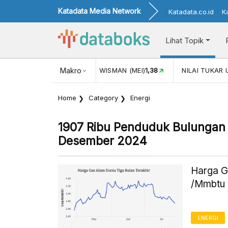
Katadata Media Network
Katadata.co.id
K
Lihat Topik
JUL)
116,16
KUNJUNGAN WISMAN (MEI)
Makro
1,38
NILAI TUKAR 
Home
Category
Energi
1907 Ribu Penduduk Bulungan
Desember 2024
Harga G
/Mmbtu 
ENERGI