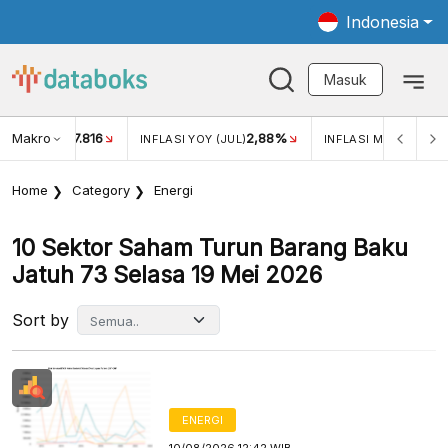
Indonesia
Masuk
Makro
17.816
2,88%
-
KAR USD/IDR
INFLASI YOY (JUL)
INFLASI MOM (JUL)
Home
Category
Energi
10 Sektor Saham Turun Barang Baku
Jatuh 73 Selasa 19 Mei 2026
Sort by
ENERGI