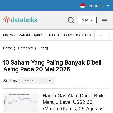
Indonesia
Masuk
Makro
17.911
2,88%
 TUKAR USD/IDR
INFLASI YOY (JUL)
INFLASI MOM (JUL
Home
Category
Energi
10 Saham Yang Paling Banyak Dibeli
Asing Pada 20 Mei 2026
Sort by
Harga Gas Alam Dunia Naik
Menuju Level US$2,69
/Mmbtu (Kamis, 06 Agustus