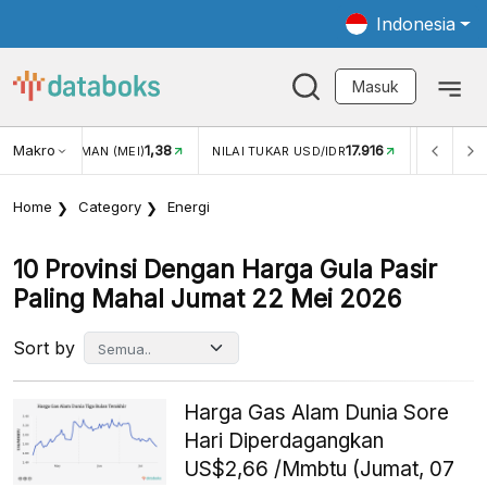
Indonesia
Masuk
Makro
17.916
2,88%
AI TUKAR USD/IDR
INFLASI YOY (JUL)
INFLASI MOM (J
Home
Category
Energi
10 Provinsi Dengan Harga Gula Pasir
Paling Mahal Jumat 22 Mei 2026
Sort by
Harga Gas Alam Dunia Sore
Hari Diperdagangkan
US$2,66 /Mmbtu (Jumat, 07