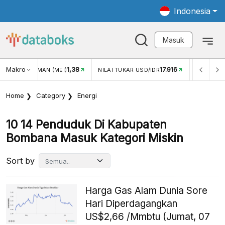
Indonesia
Masuk
Makro
1,38
17.916
JUNGAN WISMAN (MEI)
NILAI TUKAR USD/IDR
INFLASI Y
Home
Category
Energi
10 14 Penduduk Di Kabupaten
Bombana Masuk Kategori Miskin
Sort by
Harga Gas Alam Dunia Sore
Hari Diperdagangkan
US$2,66 /Mmbtu (Jumat, 07