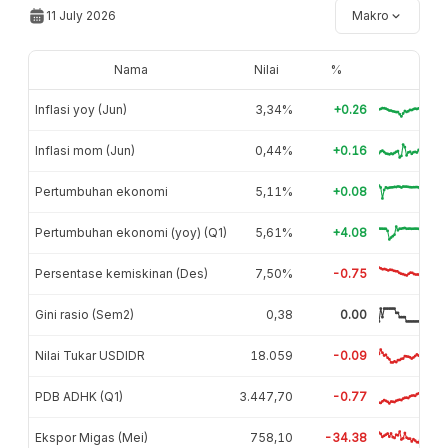
11 July 2026
Makro
Nama
Nilai
%
Inflasi yoy (Jun)
3,34%
+0.26
Inflasi mom (Jun)
0,44%
+0.16
Pertumbuhan ekonomi
5,11%
+0.08
Pertumbuhan ekonomi (yoy) (Q1)
5,61%
+4.08
Persentase kemiskinan (Des)
7,50%
-0.75
Gini rasio (Sem2)
0,38
0.00
Nilai Tukar USDIDR
18.059
-0.09
PDB ADHK (Q1)
3.447,70
-0.77
Ekspor Migas (Mei)
758,10
-34.38