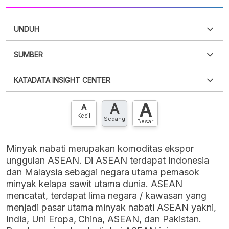
UNDUH
SUMBER
PDF
PNG
Silakan
login
untuk mengakses informasi ini
.
Belum
KATADATA INSIGHT CENTER
punya akun?
Silakan
Daftar sekarang
,
GRATIS!
XLS
EMBED
A
A
Hubungi sekarang »
A
Kecil
Sedang
Besar
Minyak nabati merupakan komoditas ekspor
unggulan ASEAN. Di ASEAN terdapat Indonesia
dan Malaysia sebagai negara utama pemasok
minyak kelapa sawit utama dunia. ASEAN
mencatat, terdapat lima negara / kawasan yang
menjadi pasar utama minyak nabati ASEAN yakni,
India, Uni Eropa, China, ASEAN, dan Pakistan.