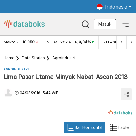
Indonesia
Masuk
Makro
18.059
3,34%
UKAR USD/IDR
INFLASI YOY (JUN)
INFLASI MOM (JUN
Home
Data Stories
Agroindustri
AGROINDUSTRI
Lima Pasar Utama Minyak Nabati Asean 2013
04/08/2016 15:44 WIB
Bar Horizontal
Table