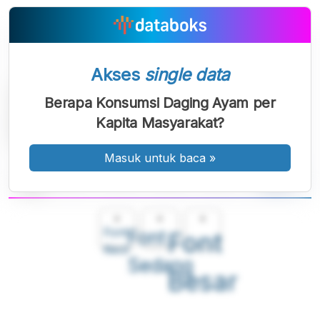
Akses
single data
Berapa Konsumsi Daging Ayam per
Kapita Masyarakat?
Masuk untuk baca
»
A
A
A
Font
Font
Font
Kecil
Sedang
Besar