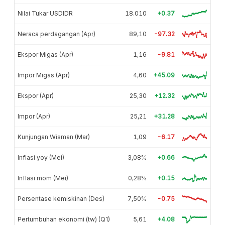
Nilai Tukar USDIDR
18.010
+0.37
Neraca perdagangan (Apr)
89,10
-97.32
Ekspor Migas (Apr)
1,16
-9.81
Impor Migas (Apr)
4,60
+45.09
Ekspor (Apr)
25,30
+12.32
Impor (Apr)
25,21
+31.28
Kunjungan Wisman (Mar)
1,09
-6.17
Inflasi yoy (Mei)
3,08%
+0.66
Inflasi mom (Mei)
0,28%
+0.15
Persentase kemiskinan (Des)
7,50%
-0.75
Pertumbuhan ekonomi (tw) (Q1)
5,61
+4.08