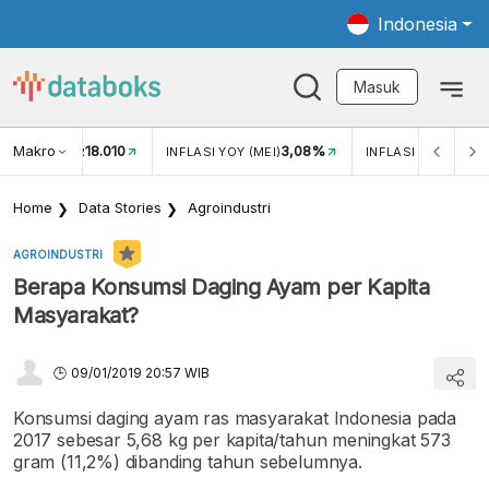
Indonesia
Masuk
Makro
18.010
3,08%
TUKAR USD/IDR
INFLASI YOY (MEI)
INFLASI MOM (MEI)
Home
Data Stories
Agroindustri
AGROINDUSTRI
Berapa Konsumsi Daging Ayam per Kapita
Masyarakat?
09/01/2019 20:57 WIB
Konsumsi daging ayam ras masyarakat Indonesia pada
2017 sebesar 5,68 kg per kapita/tahun meningkat 573
gram (11,2%) dibanding tahun sebelumnya.