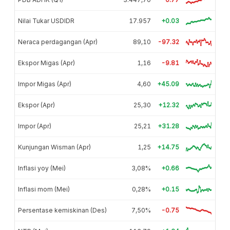
Nilai Tukar USDIDR
17.957
+0.03
Neraca perdagangan (Apr)
89,10
-97.32
Ekspor Migas (Apr)
1,16
-9.81
Impor Migas (Apr)
4,60
+45.09
Ekspor (Apr)
25,30
+12.32
Impor (Apr)
25,21
+31.28
Kunjungan Wisman (Apr)
1,25
+14.75
Inflasi yoy (Mei)
3,08%
+0.66
Inflasi mom (Mei)
0,28%
+0.15
Persentase kemiskinan (Des)
7,50%
-0.75