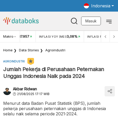
Indonesia
Masuk
Makro
17.957
3,08%
UKAR USD/IDR
INFLASI YOY (MEI)
INFLASI MOM (MEI)
Home
Data Stories
Agroindustri
AGROINDUSTRI
Jumlah Pekerja di Perusahaan Peternakan
Unggas Indonesia Naik pada 2024
Akbar Ridwan
21/08/2025 17:17 WIB
Menurut data Badan Pusat Statistik (BPS), jumlah
pekerja perusahaan peternakan unggas di Indonesia
selalu naik selama periode 2021-2024.