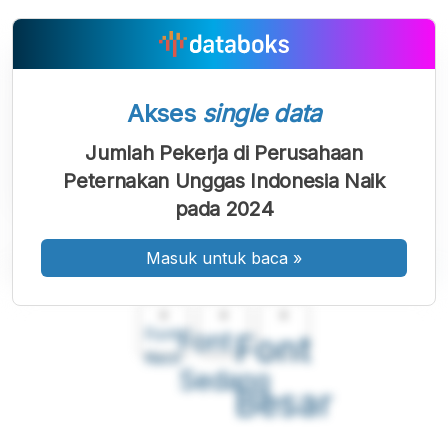
Akses
single data
Jumlah Pekerja di Perusahaan
Peternakan Unggas Indonesia Naik
pada 2024
Masuk untuk baca
»
A
A
A
Font
Font
Font
Kecil
Sedang
Besar