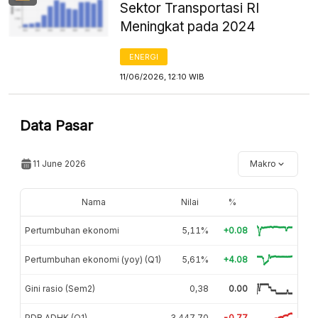
Sektor Transportasi RI
Meningkat pada 2024
ENERGI
11/06/2026, 12:10 WIB
Data Pasar
11 June 2026
Makro
Nama
Nilai
%
Pertumbuhan ekonomi
5,11%
+0.08
Pertumbuhan ekonomi (yoy) (Q1)
5,61%
+4.08
Gini rasio (Sem2)
0,38
0.00
PDB ADHK (Q1)
3.447,70
-0.77