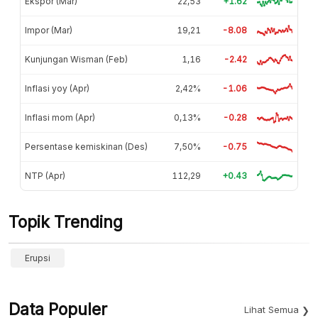
Ekspor (Mar)
22,53
+1.62
Impor (Mar)
19,21
-8.08
Kunjungan Wisman (Feb)
1,16
-2.42
Inflasi yoy (Apr)
2,42%
-1.06
Inflasi mom (Apr)
0,13%
-0.28
Persentase kemiskinan (Des)
7,50%
-0.75
NTP (Apr)
112,29
+0.43
Topik Trending
Erupsi
Data Populer
Lihat Semua