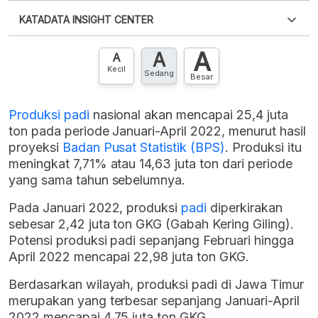
Silakan
login
untuk mengakses informasi ini
.
Belum
KATADATA INSIGHT CENTER
punya akun?
Silakan
Daftar sekarang
,
GRATIS!
XLS
EMBED
A
A
Hubungi sekarang »
A
Kecil
Sedang
Besar
Produksi padi
nasional akan mencapai 25,4 juta
ton pada periode Januari-April 2022, menurut hasil
proyeksi
Badan Pusat Statistik (BPS)
. Produksi itu
meningkat 7,71% atau 14,63 juta ton dari periode
yang sama tahun sebelumnya.
Pada Januari 2022, produksi
padi
diperkirakan
sebesar 2,42 juta ton GKG (Gabah Kering Giling).
Potensi produksi padi sepanjang Februari hingga
April 2022 mencapai 22,98 juta ton GKG.
Berdasarkan wilayah, produksi padi di Jawa Timur
merupakan yang terbesar sepanjang Januari-April
2022 mencapai 4,75 juta ton GKG.