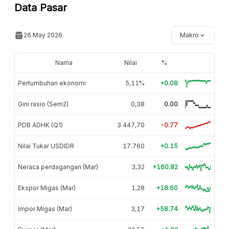
Data Pasar
26 May 2026
Makro
Nama
Nilai
%
Pertumbuhan ekonomi
5,11%
+0.08
Gini rasio (Sem2)
0,38
0.00
PDB ADHK (Q1)
3.447,70
-0.77
Nilai Tukar USDIDR
17.760
+0.15
Neraca perdagangan (Mar)
3,32
+160.82
Ekspor Migas (Mar)
1,28
+18.60
Impor Migas (Mar)
3,17
+58.74