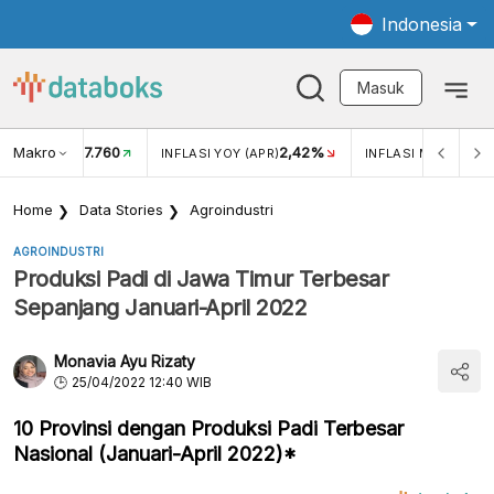
Indonesia
Masuk
Makro
17.760
2,42%
KAR USD/IDR
INFLASI YOY (APR)
INFLASI MOM (APR)
Home
Data Stories
Agroindustri
AGROINDUSTRI
Produksi Padi di Jawa Timur Terbesar
Sepanjang Januari-April 2022
Monavia Ayu Rizaty
25/04/2022 12:40 WIB
10 Provinsi dengan Produksi Padi Terbesar
Nasional (Januari-April 2022)*