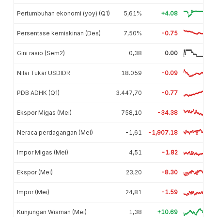
Pertumbuhan ekonomi (yoy) (Q1)
5,61%
+4.08
Persentase kemiskinan (Des)
7,50%
-0.75
Gini rasio (Sem2)
0,38
0.00
Nilai Tukar USDIDR
18.059
-0.09
PDB ADHK (Q1)
3.447,70
-0.77
Ekspor Migas (Mei)
758,10
-34.38
Neraca perdagangan (Mei)
-1,61
-1,907.18
Impor Migas (Mei)
4,51
-1.82
Ekspor (Mei)
23,20
-8.30
Impor (Mei)
24,81
-1.59
Kunjungan Wisman (Mei)
1,38
+10.69