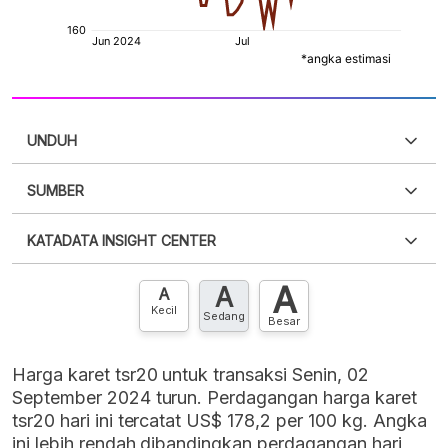
UNDUH
SUMBER
PDF
PNG
Silakan
login
untuk mengakses informasi ini
.
Belum
KATADATA INSIGHT CENTER
punya akun?
Silakan
Daftar sekarang
,
GRATIS!
XLS
EMBED
A
A
Hubungi sekarang »
A
Kecil
Sedang
Besar
Harga karet tsr20 untuk transaksi Senin, 02
September 2024 turun. Perdagangan harga karet
tsr20 hari ini tercatat US$ 178,2 per 100 kg. Angka
ini lebih rendah dibandingkan perdagangan hari