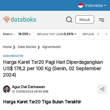
Indonesia
Masuk
Makro
18.059
3,34%
UKAR USD/IDR
INFLASI YOY (JUN)
INFLASI MOM (JUN
Home
Data Stories
Agroindustri
AGROINDUSTRI
Harga Karet Tsr20 Pagi Hari Diperdagangkan
US$ 178,2 per 100 Kg (Senin, 02 September
2024)
Agus Dwi Darmawan
03/09/2024 09:55 WIB
Harga Karet Tsr20 Tiga Bulan Terakhir