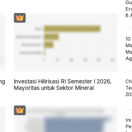
Gu
Er
8 
10
Me
Me
Ag
ng
Investasi Hilirisasi RI Semester I 2026,
Ch
Mayoritas untuk Sektor Mineral
Te
20
In
Pe