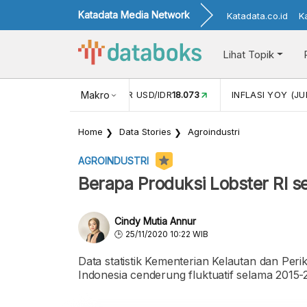
Katadata Media Network
Katadata.co.id
K
Lihat Topik
 (MEI)
1,38
NILAI TUKAR USD/IDR
Makro
18.073
INFLASI YOY (JU
Home
Data Stories
Agroindustri
AGROINDUSTRI
Berapa Produksi Lobster RI 
Cindy Mutia Annur
25/11/2020 10:22 WIB
Data statistik Kementerian Kelautan dan Pe
Indonesia cenderung fluktuatif selama 2015-