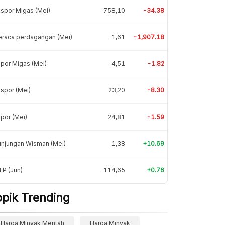
spor Migas (Mei)
758,10
-34.38
eraca perdagangan (Mei)
-1,61
-1,907.18
por Migas (Mei)
4,51
-1.82
spor (Mei)
23,20
-8.30
por (Mei)
24,81
-1.59
unjungan Wisman (Mei)
1,38
+10.69
P (Jun)
114,65
+0.76
opik Trending
Harga Minyak Mentah
Harga Minyak