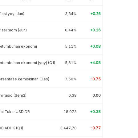
flasi yoy (Jun)
3,34%
+0.26
flasi mom (Jun)
0,44%
+0.16
ertumbuhan ekonomi
5,11%
+0.08
rtumbuhan ekonomi (yoy) (Q1)
5,61%
+4.08
rsentase kemiskinan (Des)
7,50%
-0.75
ni rasio (Sem2)
0,38
0.00
lai Tukar USDIDR
18.073
+0.38
DB ADHK (Q1)
3.447,70
-0.77