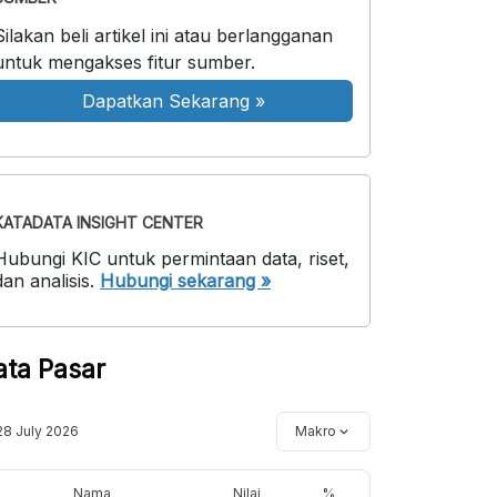
Silakan beli artikel ini atau berlangganan
untuk mengakses fitur sumber.
Dapatkan Sekarang
»
KATADATA INSIGHT CENTER
Hubungi KIC untuk permintaan data, riset,
dan analisis.
Hubungi sekarang »
ata Pasar
28 July 2026
Makro
Nama
Nilai
%