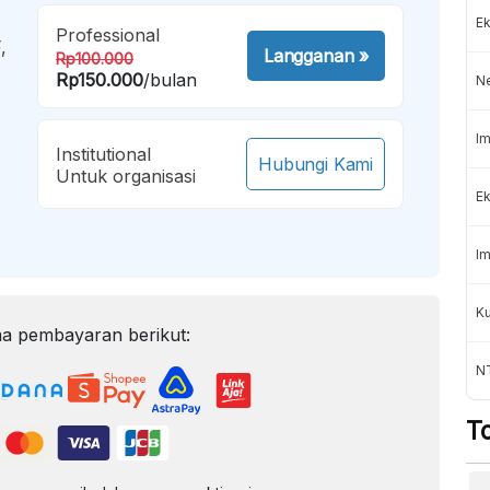
Ek
Professional
,
Langganan
»
Rp100.000
Rp150.000
/bulan
N
Im
Institutional
Hubungi Kami
Untuk organisasi
Ek
Im
K
a pembayaran berikut:
NT
T