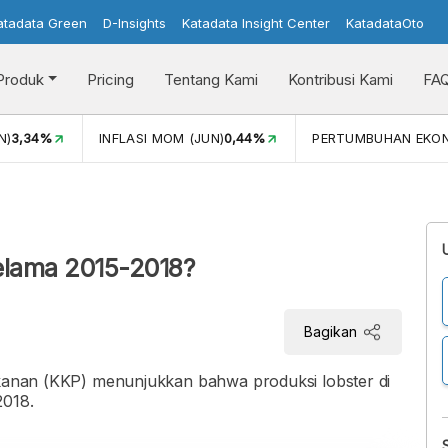
atadata Green
D-Insights
Katadata Insight Center
KatadataOto
Produk
Pricing
Tentang Kami
Kontribusi Kami
FA
N)
3,34%
INFLASI MOM (JUN)
0,44%
PERTUMBUHAN EKO
selama 2015-2018?
Bagikan
rikanan (KKP) menunjukkan bahwa produksi lobster di
2018.