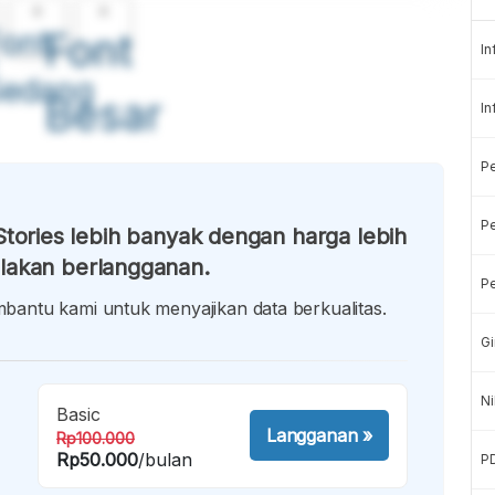
A
A
ont
Font
In
Sedang
Besar
In
P
Pe
tories lebih banyak dengan harga lebih
lakan berlangganan.
Pe
antu kami untuk menyajikan data berkualitas.
Gi
Ni
Basic
Langganan
»
Rp100.000
Rp50.000
/bulan
P