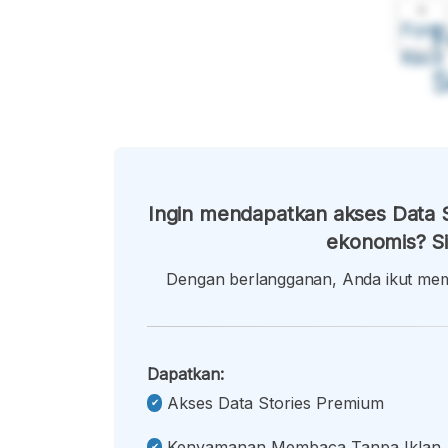
A
Font
F
Kecil
Ingin mendapatkan akses Data S
ekonomis? Si
Dengan berlangganan, Anda ikut memb
Dapatkan:
Akses Data Stories Premium
Kenyamanan Membaca Tanpa Iklan