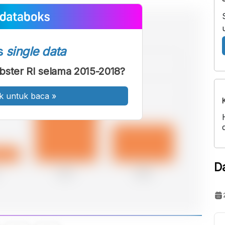
s
single data
bster RI selama 2015-2018?
k untuk baca
»
D