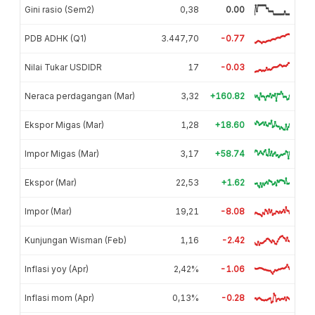
Gini rasio (Sem2)
0,38
0.00
PDB ADHK (Q1)
3.447,70
-0.77
Nilai Tukar USDIDR
17
-0.03
Neraca perdagangan (Mar)
3,32
+160.82
Ekspor Migas (Mar)
1,28
+18.60
Impor Migas (Mar)
3,17
+58.74
Ekspor (Mar)
22,53
+1.62
Impor (Mar)
19,21
-8.08
Kunjungan Wisman (Feb)
1,16
-2.42
Inflasi yoy (Apr)
2,42%
-1.06
Inflasi mom (Apr)
0,13%
-0.28