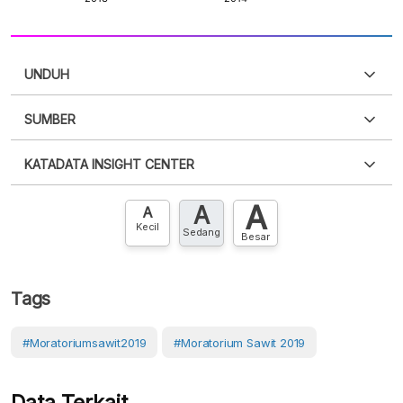
UNDUH
SUMBER
PDF
PNG
Silakan
login
untuk mengakses informasi ini
.
Belum
KATADATA INSIGHT CENTER
punya akun?
Silakan
Daftar sekarang
,
GRATIS!
XLS
EMBED
A
A
Hubungi sekarang »
A
Kecil
Sedang
Besar
Tags
#Moratoriumsawit2019
#Moratorium Sawit 2019