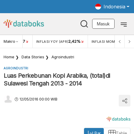
Indonesia
Masuk
Makro
17
2,42%
0,1
KAR USD/IDR
INFLASI YOY (APR)
INFLASI MOM (APR)
Home
Data Stories
Agroindustri
AGROINDUSTRI
Luas Perkebunan Kopi Arabika, (total)di
Sulawesi Tengah 2013 - 2014
12/05/2016 00:00 WIB
Bar
Table