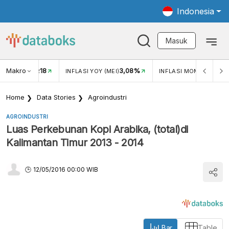
Indonesia
Masuk
Makro
18
3,08%
0,2
TUKAR USD/IDR
INFLASI YOY (MEI)
INFLASI MOM (MEI)
Home
Data Stories
Agroindustri
AGROINDUSTRI
Luas Perkebunan Kopi Arabika, (total)di
Kalimantan Timur 2013 - 2014
12/05/2016 00:00 WIB
Bar
Table