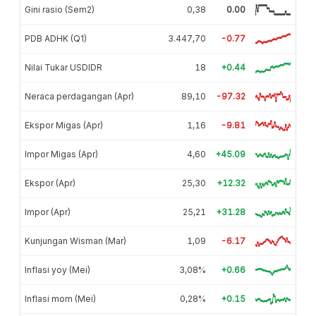
Gini rasio (Sem2)
0,38
0.00
PDB ADHK (Q1)
3.447,70
-0.77
Nilai Tukar USDIDR
18
+0.44
Neraca perdagangan (Apr)
89,10
-97.32
Ekspor Migas (Apr)
1,16
-9.81
Impor Migas (Apr)
4,60
+45.09
Ekspor (Apr)
25,30
+12.32
Impor (Apr)
25,21
+31.28
Kunjungan Wisman (Mar)
1,09
-6.17
Inflasi yoy (Mei)
3,08%
+0.66
Inflasi mom (Mei)
0,28%
+0.15