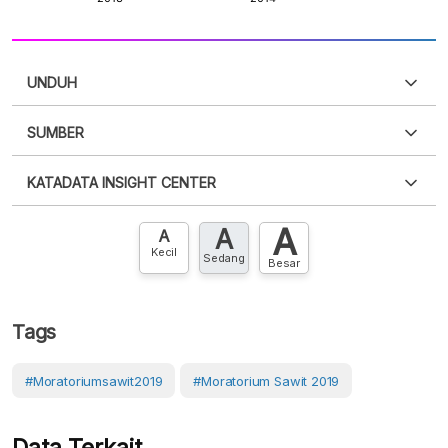
UNDUH
SUMBER
PDF
PNG
Silakan
login
untuk mengakses informasi ini
.
Belum
KATADATA INSIGHT CENTER
punya akun?
Silakan
Daftar sekarang
,
GRATIS!
XLS
EMBED
A
A
Hubungi sekarang »
A
Kecil
Sedang
Besar
Tags
#Moratoriumsawit2019
#Moratorium Sawit 2019