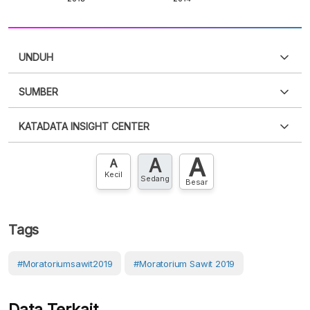
UNDUH
SUMBER
PDF
PNG
Silakan
login
untuk mengakses informasi ini
.
Belum
KATADATA INSIGHT CENTER
punya akun?
Silakan
Daftar sekarang
,
GRATIS!
XLS
EMBED
A
A
Hubungi sekarang »
A
Kecil
Sedang
Besar
Tags
#Moratoriumsawit2019
#Moratorium Sawit 2019