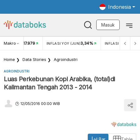
Indonesia
Masuk
Makro
17.979
3,34%
UKAR USD/IDR
INFLASI YOY (JUN)
INFLASI MOM (JUN
Home
Data Stories
Agroindustri
AGROINDUSTRI
Luas Perkebunan Kopi Arabika, (total)di
Kalimantan Tengah 2013 - 2014
12/05/2016 00:00 WIB
Bar
Table