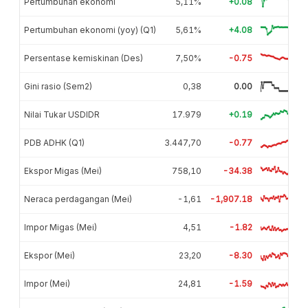
Pertumbuhan ekonomi
5,11%
+0.08
Pertumbuhan ekonomi (yoy) (Q1)
5,61%
+4.08
Persentase kemiskinan (Des)
7,50%
-0.75
Gini rasio (Sem2)
0,38
0.00
Nilai Tukar USDIDR
17.979
+0.19
PDB ADHK (Q1)
3.447,70
-0.77
Ekspor Migas (Mei)
758,10
-34.38
Neraca perdagangan (Mei)
-1,61
-1,907.18
Impor Migas (Mei)
4,51
-1.82
Ekspor (Mei)
23,20
-8.30
Impor (Mei)
24,81
-1.59