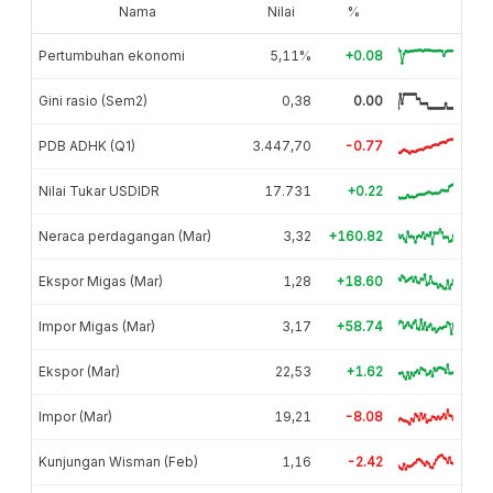
Nama
Nilai
%
Pertumbuhan ekonomi
5,11%
+0.08
Gini rasio (Sem2)
0,38
0.00
PDB ADHK (Q1)
3.447,70
-0.77
Nilai Tukar USDIDR
17.731
+0.22
Neraca perdagangan (Mar)
3,32
+160.82
Ekspor Migas (Mar)
1,28
+18.60
Impor Migas (Mar)
3,17
+58.74
Ekspor (Mar)
22,53
+1.62
Impor (Mar)
19,21
-8.08
Kunjungan Wisman (Feb)
1,16
-2.42