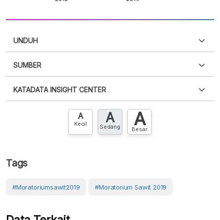
UNDUH
SUMBER
PDF
PNG
Silakan
login
untuk mengakses informasi ini
.
Belum
KATADATA INSIGHT CENTER
punya akun?
Silakan
Daftar sekarang
,
GRATIS!
XLS
EMBED
A
A
Hubungi sekarang »
A
Kecil
Sedang
Besar
Tags
#Moratoriumsawit2019
#Moratorium Sawit 2019