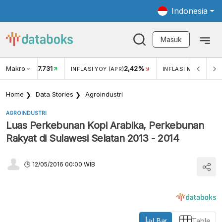
Indonesia
Masuk
Makro
17.731
2,42%
KAR USD/IDR
INFLASI YOY (APR)
INFLASI MOM (APR)
Home
Data Stories
Agroindustri
AGROINDUSTRI
Luas Perkebunan Kopi Arabika, Perkebunan
Rakyat di Sulawesi Selatan 2013 - 2014
12/05/2016 00:00 WIB
Bar
Table