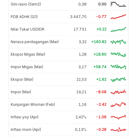
Gini rasio (Sem2)
0,38
0.00
PDB ADHK (Q1)
3.447,70
-0.77
Nilai Tukar USDIDR
17.731
+0.22
Neraca perdagangan (Mar)
3,32
+160.82
Ekspor Migas (Mar)
1,28
+18.60
Impor Migas (Mar)
3,17
+58.74
Ekspor (Mar)
22,53
+1.62
Impor (Mar)
19,21
-8.08
Kunjungan Wisman (Feb)
1,16
-2.42
Inflasi yoy (Apr)
2,42%
-1.06
Inflasi mom (Apr)
0,13%
-0.28