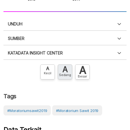
UNDUH
SUMBER
PDF
PNG
Silakan
login
untuk mengakses informasi ini
.
Belum
KATADATA INSIGHT CENTER
punya akun?
Silakan
Daftar sekarang
,
GRATIS!
XLS
EMBED
A
A
Hubungi sekarang »
A
Kecil
Sedang
Besar
Tags
#Moratoriumsawit2019
#Moratorium Sawit 2019