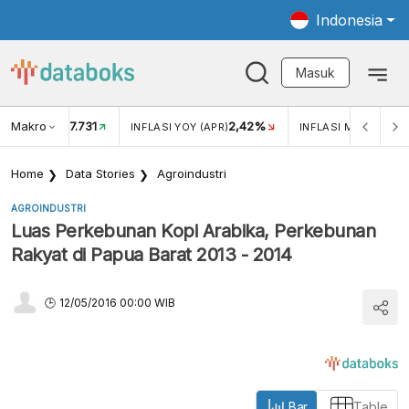
Indonesia
Masuk
Makro
17.731
2,42%
KAR USD/IDR
INFLASI YOY (APR)
INFLASI MOM (APR)
Home
Data Stories
Agroindustri
AGROINDUSTRI
Luas Perkebunan Kopi Arabika, Perkebunan
Rakyat di Papua Barat 2013 - 2014
12/05/2016 00:00 WIB
Bar
Table