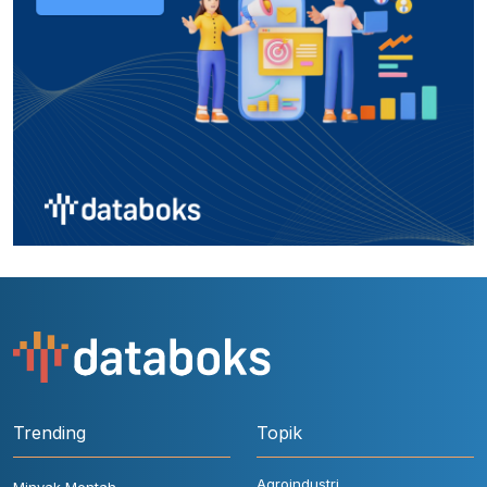
Trending
Topik
Agroindustri