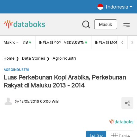
Indonesia
Masuk
Makro
18
3,08%
0,2
TUKAR USD/IDR
INFLASI YOY (MEI)
INFLASI MOM (MEI)
Home
Data Stories
Agroindustri
AGROINDUSTRI
Luas Perkebunan Kopi Arabika, Perkebunan
Rakyat di Maluku 2013 - 2014
12/05/2016 00:00 WIB
Bar
Table