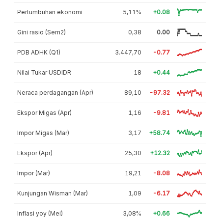
Pertumbuhan ekonomi
5,11%
+0.08
Gini rasio (Sem2)
0,38
0.00
PDB ADHK (Q1)
3.447,70
-0.77
Nilai Tukar USDIDR
18
+0.44
Neraca perdagangan (Apr)
89,10
-97.32
Ekspor Migas (Apr)
1,16
-9.81
Impor Migas (Mar)
3,17
+58.74
Ekspor (Apr)
25,30
+12.32
Impor (Mar)
19,21
-8.08
Kunjungan Wisman (Mar)
1,09
-6.17
Inflasi yoy (Mei)
3,08%
+0.66