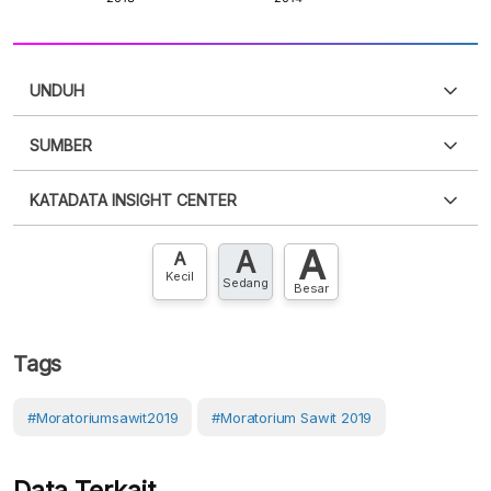
UNDUH
SUMBER
PDF
PNG
Silakan
login
untuk mengakses informasi ini
.
Belum
KATADATA INSIGHT CENTER
punya akun?
Silakan
Daftar sekarang
,
GRATIS!
XLS
EMBED
A
A
Hubungi sekarang »
A
Kecil
Sedang
Besar
Tags
#Moratoriumsawit2019
#Moratorium Sawit 2019