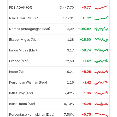
PDB ADHK (Q1)
3.447,70
-0.77
Nilai Tukar USDIDR
17.731
+0.22
Neraca perdagangan (Mar)
3,32
+160.82
Ekspor Migas (Mar)
1,28
+18.60
Impor Migas (Mar)
3,17
+58.74
Ekspor (Mar)
22,53
+1.62
Impor (Mar)
19,21
-8.08
Kunjungan Wisman (Feb)
1,16
-2.42
Inflasi yoy (Apr)
2,42%
-1.06
Inflasi mom (Apr)
0,13%
-0.28
Persentase kemiskinan (Des)
7,50%
-0.75