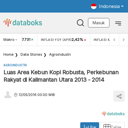
Indonesia
Masuk
Makro
17.731
2,42%
KAR USD/IDR
INFLASI YOY (APR)
INFLASI MOM (APR)
Home
Data Stories
Agroindustri
AGROINDUSTRI
Luas Area Kebun Kopi Robusta, Perkebunan
Rakyat di Kalimantan Utara 2013 - 2014
12/05/2016 00:00 WIB
Bar
Table