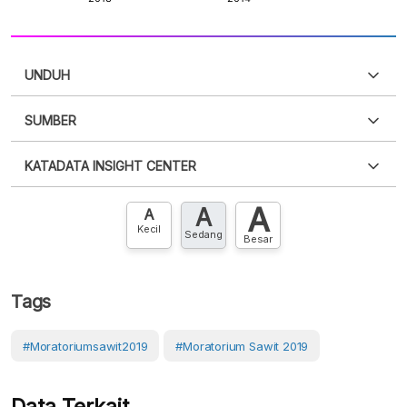
UNDUH
SUMBER
PDF
PNG
Silakan
login
untuk mengakses informasi ini
.
Belum
KATADATA INSIGHT CENTER
punya akun?
Silakan
Daftar sekarang
,
GRATIS!
XLS
EMBED
A
A
Hubungi sekarang »
A
Kecil
Sedang
Besar
Tags
#Moratoriumsawit2019
#Moratorium Sawit 2019