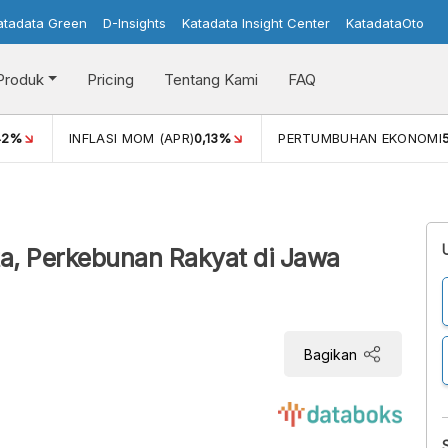
atadata Green
D-Insights
Katadata Insight Center
KatadataOto
Produk
Pricing
Tentang Kami
FAQ
42%
INFLASI MOM (APR)
0,13%
PERTUMBUHAN EKONOMI
a, Perkebunan Rakyat di Jawa
Bagikan