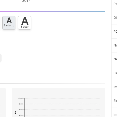
P
A
Gi
A
Sedang
Besar
P
Ni
N
Ek
Im
Ek
Im