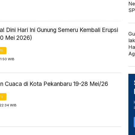
Ne
SP
! Dini Hari Ini Gunung Semeru Kembali Erupsi
Gu
20 Mei 2026)
lak
Ha
FI
Ag
1:50 WIB
an Cuaca di Kota Pekanbaru 19-28 Mei/26
FI
 22:34 WIB