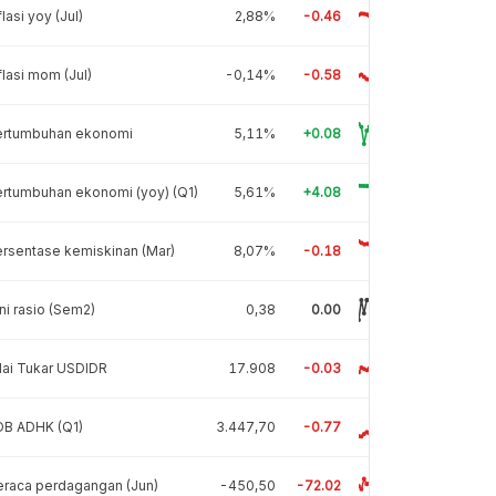
flasi yoy (Jul)
2,88%
-0.46
flasi mom (Jul)
-0,14%
-0.58
ertumbuhan ekonomi
5,11%
+0.08
rtumbuhan ekonomi (yoy) (Q1)
5,61%
+4.08
rsentase kemiskinan (Mar)
8,07%
-0.18
ni rasio (Sem2)
0,38
0.00
lai Tukar USDIDR
17.908
-0.03
DB ADHK (Q1)
3.447,70
-0.77
raca perdagangan (Jun)
-450,50
-72.02