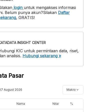
Silakan
login
untuk mengakses informasi
ni
.
Belum punya akun?
Silakan
Daftar
sekarang
,
GRATIS!
KATADATA INSIGHT CENTER
Hubungi KIC untuk permintaan data, riset,
dan analisis.
Hubungi sekarang »
ata Pasar
07 August 2026
Makro
Nama
Nilai
%