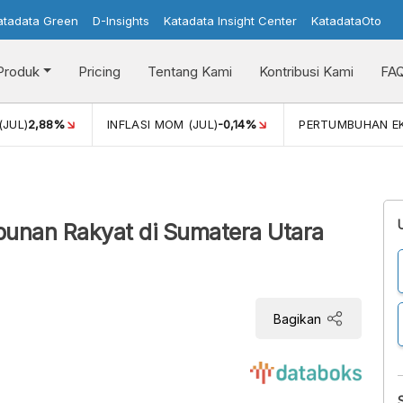
atadata Green
D-Insights
Katadata Insight Center
KatadataOto
Produk
Pricing
Tentang Kami
Kontribusi Kami
FA
)
2,88%
INFLASI MOM (JUL)
-0,14%
PERTUMBUHAN EKON
bunan Rakyat di Sumatera Utara
Bagikan