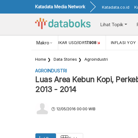
Katadata Media Network
Katadata.co.id
K
Lihat Topik
(MEI)
1,38
NILAI TUKAR USD/IDR
Makro
17.908
INFLASI YOY (JUL
Home
Data Stories
Agroindustri
AGROINDUSTRI
Luas Area Kebun Kopi, Perke
2013 - 2014
12/05/2016 00:00 WIB