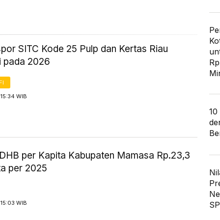
Pe
Ko
spor SITC Kode 25 Pulp dan Kertas Riau
un
gi pada 2026
Rp
Mi
FI
 15:34 WIB
10
de
Ber
HB per Kapita Kabupaten Mamasa Rp.23,3
ta per 2025
Nil
Pr
Ne
 15:03 WIB
SP