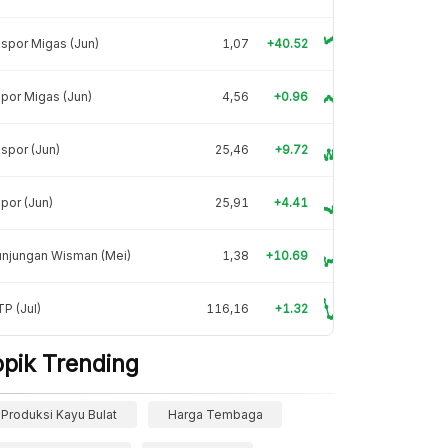
spor Migas (Jun)
1,07
+40.52
por Migas (Jun)
4,56
+0.96
spor (Jun)
25,46
+9.72
por (Jun)
25,91
+4.41
unjungan Wisman (Mei)
1,38
+10.69
P (Jul)
116,16
+1.32
opik Trending
Produksi Kayu Bulat
Harga Tembaga