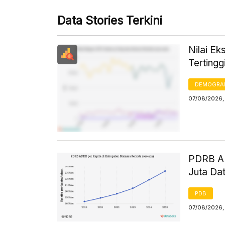
Data Stories Terkini
Nilai Ek
Terting
DEMOGRA
07/08/2026,
PDRB AD
Juta Da
PDB
07/08/2026,