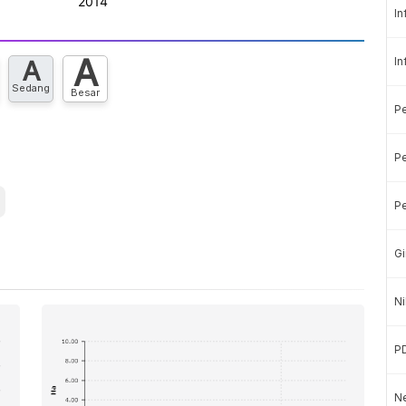
In
A
In
A
Sedang
Besar
P
Pe
Pe
Gi
Ni
P
Ne