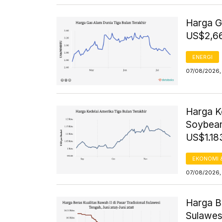
Harga G
US$2,66
ENERGI
07/08/2026,
Harga K
Soybean
US$1.18
EKONOMI 
07/08/2026,
Harga Be
Sulawesi