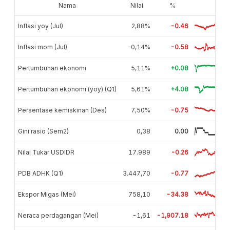
Nama
Nilai
%
Inflasi yoy (Jul)
2,88%
-0.46
Inflasi mom (Jul)
-0,14%
-0.58
Pertumbuhan ekonomi
5,11%
+0.08
Pertumbuhan ekonomi (yoy) (Q1)
5,61%
+4.08
Persentase kemiskinan (Des)
7,50%
-0.75
Gini rasio (Sem2)
0,38
0.00
Nilai Tukar USDIDR
17.989
-0.26
PDB ADHK (Q1)
3.447,70
-0.77
Ekspor Migas (Mei)
758,10
-34.38
Neraca perdagangan (Mei)
-1,61
-1,907.18