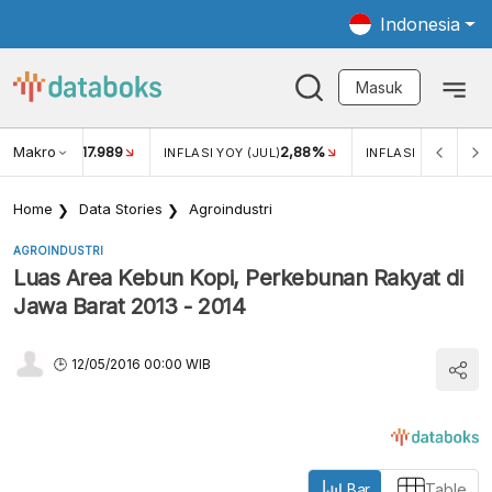
Indonesia
Masuk
Makro
17.989
2,88%
UKAR USD/IDR
INFLASI YOY (JUL)
INFLASI MOM (JUL)
Home
Data Stories
Agroindustri
AGROINDUSTRI
Luas Area Kebun Kopi, Perkebunan Rakyat di
Jawa Barat 2013 - 2014
12/05/2016 00:00 WIB
Bar
Table