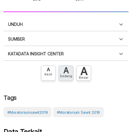
UNDUH
SUMBER
PDF
PNG
Silakan
login
untuk mengakses informasi ini
.
Belum
KATADATA INSIGHT CENTER
punya akun?
Silakan
Daftar sekarang
,
GRATIS!
XLS
EMBED
A
A
Hubungi sekarang »
A
Kecil
Sedang
Besar
Tags
#Moratoriumsawit2019
#Moratorium Sawit 2019