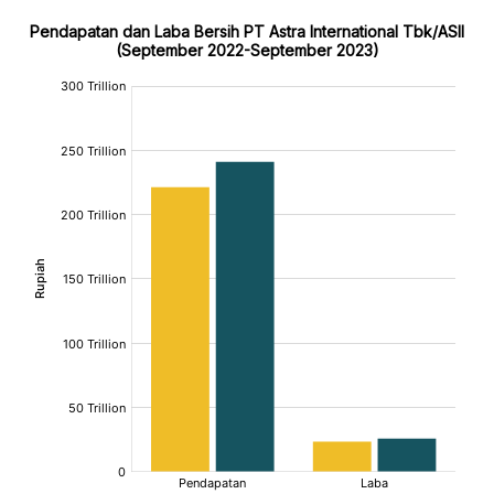
Pendapatan dan Laba Bersih PT Astra International Tbk/ASII
(September 2022-September 2023)
:
:
:
[/]
[/]
[/]
[bold]
[bold]
[bold]