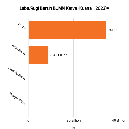
Laba/Rugi Bersih BUMN Karya (Kuartal I 2023)*
:
:
[/]
[/]
[bold]
[bold]