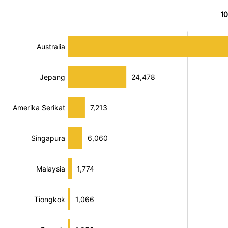
1
:
:
[/]
[/]
[bold]
[bold]