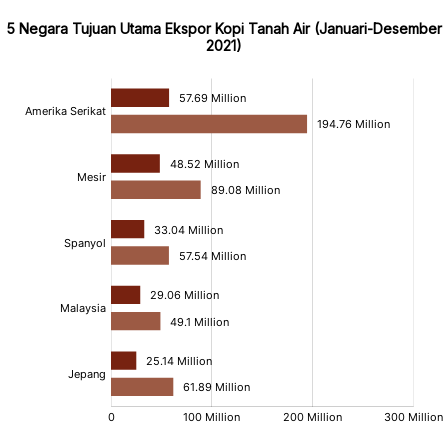
5 Negara Tujuan Utama Ekspor Kopi Tanah Air (Januari-Desember
2021)
:
:
:
[/]
[/]
[/]
[bold]
[bold]
[bold]