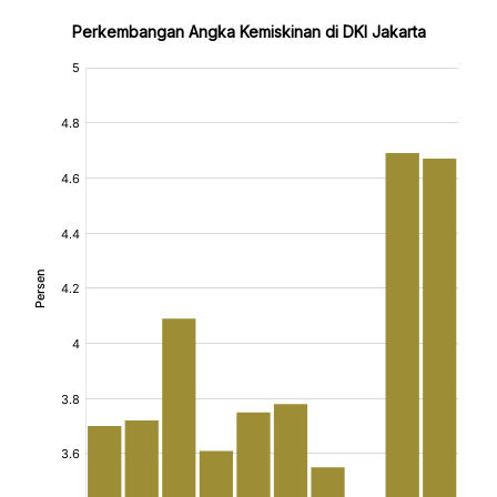
Perkembangan Angka Kemiskinan di DKI Jakarta
:
:
[/]
[/]
[bold]
[bold]