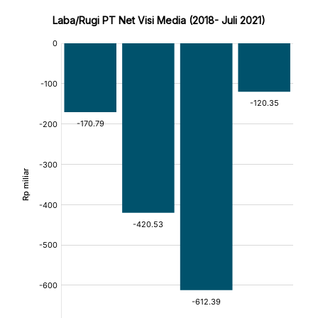
Laba/Rugi PT Net Visi Media (2018- Juli 2021)
:
:
[/]
[/]
[bold]
[bold]