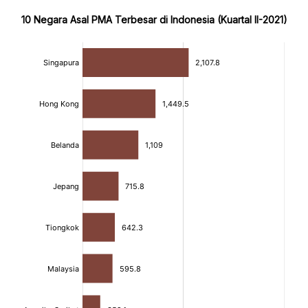
10 Negara Asal PMA Terbesar di Indonesia (Kuartal II-2021)
:
:
[/]
[/]
[bold]
[bold]