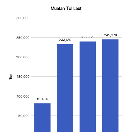
Muatan Tol Laut
:
:
[/]
[/]
[bold]
[bold]