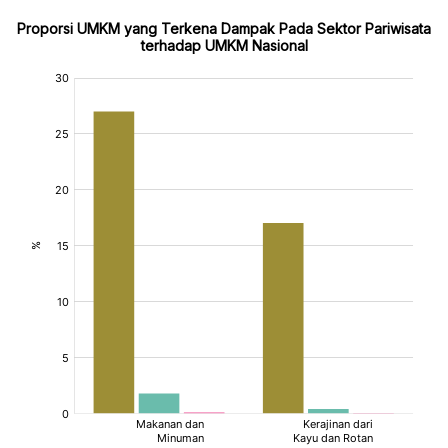
Proporsi UMKM yang Terkena Dampak Pada Sektor Pariwisata
terhadap UMKM Nasional
:
:
:
:
[/]
[/]
[/]
[/]
[bold]
[bold]
[bold]
[bold]