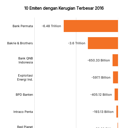
10 Emiten dengan Kerugian Terbesar 2016
:
:
[/]
[/]
[bold]
[bold]