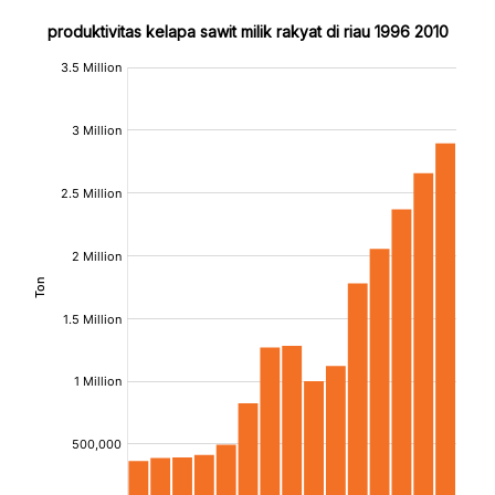
produktivitas kelapa sawit milik rakyat di riau 1996 2010
:
:
[/]
[/]
[bold]
[bold]