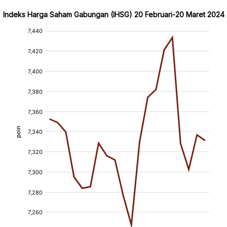
Indeks Harga Saham Gabungan (IHSG) 20 Februari-20 Maret 2024
:
:
[/]
[/]
[bold]
[bold]