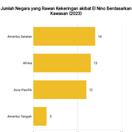
Jumlah Negara yang Rawan Kekeringan akibat El Nino Berdasarkan
Kawasan (2023)
:
:
[/]
[/]
[bold]
[bold]