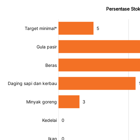
Persentase Stok
:
:
[/]
[/]
[bold]
[bold]