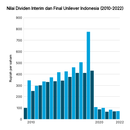
Nilai Dividen Interim dan Final Unilever Indonesia (2010-2022)
:
:
:
[/]
[/]
[/]
[bold]
[bold]
[bold]