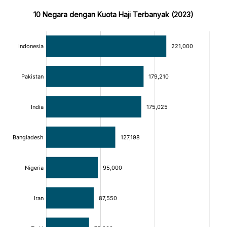
10 Negara dengan Kuota Haji Terbanyak (2023)
:
:
[/]
[/]
[bold]
[bold]