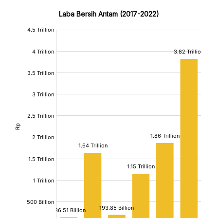
Laba Bersih Antam (2017-2022)
:
:
[/]
[/]
[bold]
[bold]