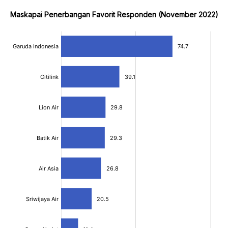
Maskapai Penerbangan Favorit Responden (November 2022)
:
:
[/]
[/]
[bold]
[bold]