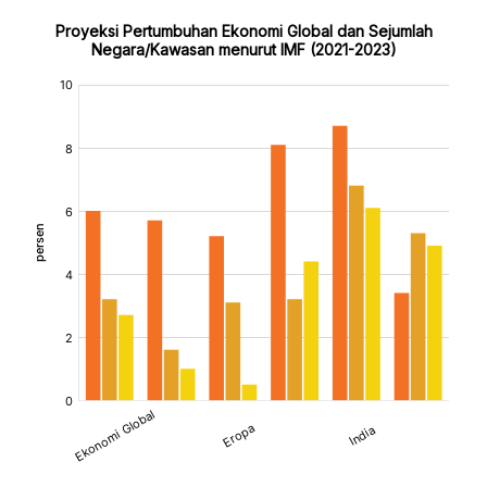
Proyeksi Pertumbuhan Ekonomi Global dan Sejumlah
Negara/Kawasan menurut IMF (2021-2023)
:
:
:
:
[/]
[/]
[/]
[/]
[bold]
[bold]
[bold]
[bold]