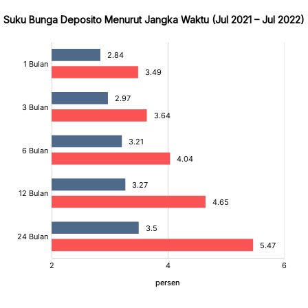
Suku Bunga Deposito Menurut Jangka Waktu (Jul 2021 – Jul 2022)
:
:
:
[/]
[/]
[/]
[bold]
[bold]
[bold]