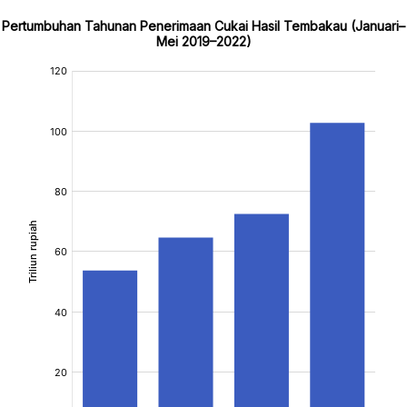
Pertumbuhan Tahunan Penerimaan Cukai Hasil Tembakau (Januari–
Mei 2019–2022)
:
:
[/]
[/]
[bold]
[bold]