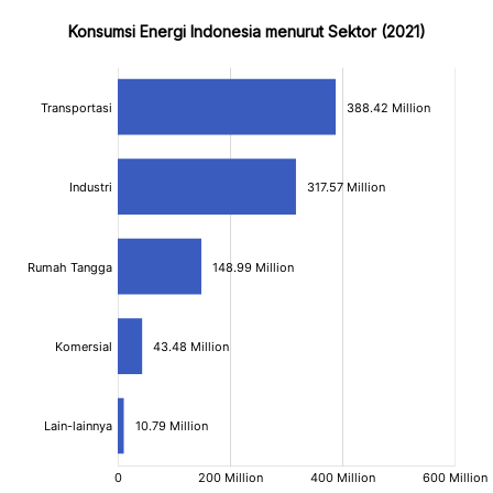
Konsumsi Energi Indonesia menurut Sektor (2021)
:
:
[/]
[/]
[bold]
[bold]