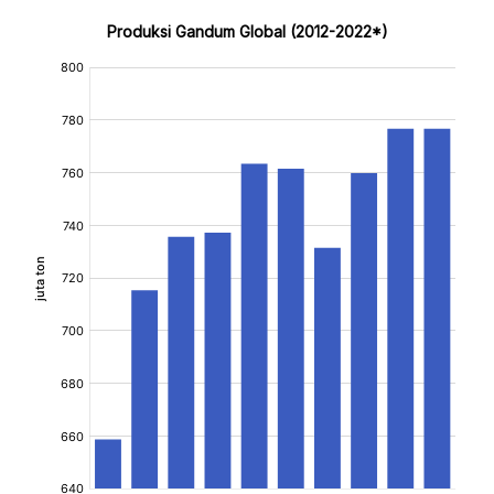
Produksi Gandum Global (2012-2022*)
:
:
[/]
[/]
[bold]
[bold]