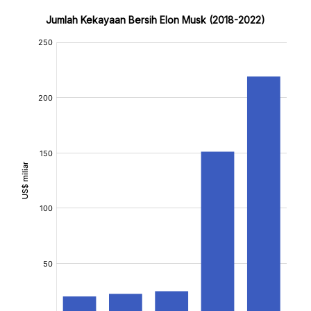
Jumlah Kekayaan Bersih Elon Musk (2018-2022)
:
:
[/]
[/]
[bold]
[bold]