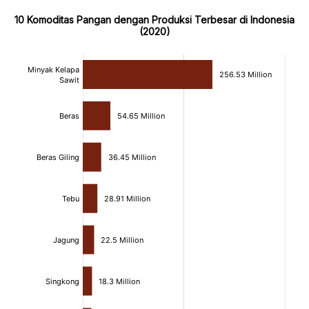
10 Komoditas Pangan dengan Produksi Terbesar di Indonesia
(2020)
:
:
[/]
[/]
[bold]
[bold]