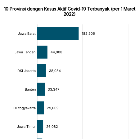
10 Provinsi dengan Kasus Aktif Covid-19 Terbanyak (per 1 Maret
2022)
:
:
[/]
[/]
[bold]
[bold]