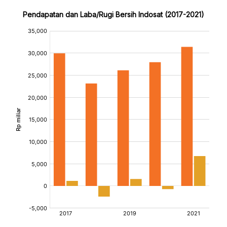
Pendapatan dan Laba/Rugi Bersih Indosat (2017-2021)
:
:
:
[/]
[/]
[/]
[bold]
[bold]
[bold]