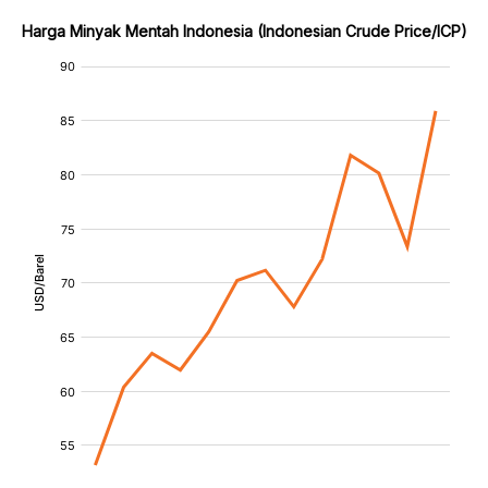
Harga Minyak Mentah Indonesia (Indonesian Crude Price/ICP)
:
:
[/]
[/]
[bold]
[bold]